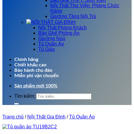
Bàn Ghế THPT, Sinh Viên
Nội Thất Thư Viện, Phòng Chức
Năng
Giường Tầng Nội Trú
NỘI THẤT GIA ĐÌNH
Nội Thất Phòng Khách
Bàn Ghế Phòng Ăn
Giường Ngủ
Tủ Quần Áo
Tủ Giày
Chính hãng
Chiết khấu cao
Bảo hành chu đáo
Miễn phí vận chuyển
Sản phẩm mới 100%
Tìm kiếm:
Trang chủ
/
Nội Thất Gia Đình
/
Tủ Quần Áo