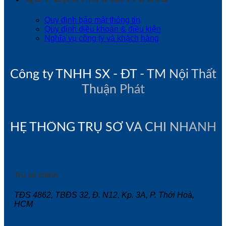
Quy định bảo mật thông tin
Quy định điều khoản & điều kiện
Nghĩa vụ công ty và khách hàng
Công ty TNHH SX - ĐT - TM Nội Thất
Thuận Phát
HỆ THỐNG TRỤ SỞ VÀ CHI NHÁNH
Trụ sở chính
TĐS 4862, TBĐS 32, Đ. N12, Kp. 3A, P. Thới Hoà,
HCM