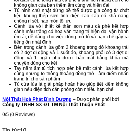
không gian của bạn thêm ấm cúng và hiện đại
Tủ hình chữ nhật đứng bề thế được gia công từ chất
liệu khung thép sơn tĩnh điện cao cấp có khả năng
chống rỉ sét, hao mòn tối ưu
Cánh lùa với thiết kế thân sơn màu cà phê kết hợp
cánh màu trắng có hoa văn trang trí hiện đại vận hành
êm ái, dễ dàng cho việc đóng mở tủ và hạn chế gây ra
tiếng ồn nhất định
Bên trong cánh lùa gồm 2 khoang trong đó khoang trái
có 2 đợt di động và 1 suốt áo, khoang phải có 3 đợt di
động và 1 ngăn phụ được bảo mật bằng khóa mã
chuyên dùng cho két
Tay nắm âm tủ tích hợp trên bề mặt cánh lùa kết hợp
cùng những lỗ thông thoáng đồng thời làm điểm nhấn
trang trí cho sản phẩm
Tủ cửa lùa là giải pháp hoàn hảo giúp tiết kiệm không
gian nếu diện tích căn phòng còn nhiều hạn chế.
Nội Thất Hoà Phát Bình Dương
– Được phân phối bởi
Công ty TNHH SX-ĐT-TM Nội Thất Thuận Phát
0/5
(0 Reviews)
Tin tức
10