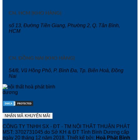
CN. HCM (KHO HÀNG)
số 13, Đường Tiền Giang, Phường 2, Q. Tân Bình,
HCM
CN. ĐỒNG NAI (KHO HÀNG)
54/8, Vũ Hồng Phô, P. Bình Đa, Tp. Biên Hoà, Đồng
Nai
CÔNG TY TNHH SX - ĐT - TM NỘI THẤT THUẬN PHÁT
MST: 3702731045 do Sở KH & ĐT Tỉnh Bình Dương cấp
ngày 20 tháng 12 năm 2018. Thiết kế bởi:
Hoà Phát Bình