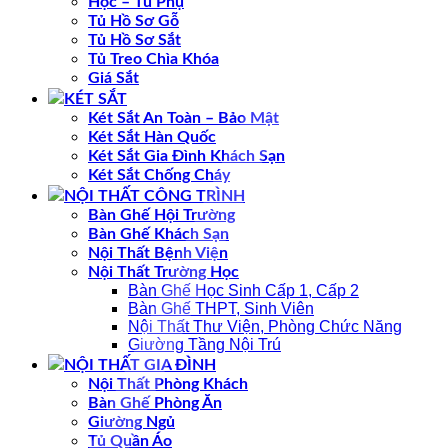
Hộc – Tủ Phụ
Tủ Hồ Sơ Gỗ
Tủ Hồ Sơ Sắt
Tủ Treo Chìa Khóa
Giá Sắt
KÉT SẮT
Két Sắt An Toàn – Bảo Mật
Két Sắt Hàn Quốc
Két Sắt Gia Đình Khách Sạn
Két Sắt Chống Cháy
NỘI THẤT CÔNG TRÌNH
Bàn Ghế Hội Trường
Bàn Ghế Khách Sạn
Nội Thất Bệnh Viện
Nội Thất Trường Học
Bàn Ghế Học Sinh Cấp 1, Cấp 2
Bàn Ghế THPT, Sinh Viên
Nội Thất Thư Viện, Phòng Chức Năng
Giường Tầng Nội Trú
NỘI THẤT GIA ĐÌNH
Nội Thất Phòng Khách
Bàn Ghế Phòng Ăn
Giường Ngủ
Tủ Quần Áo