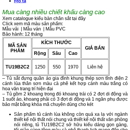
Mô tả
Mua càng nhiều chiết khấu càng cao
Xem catalogue kiểu bàn chân sắt tại đây
Click xem mã màu sản phẩm:
Mẫu vải
|
Mẫu ván
|
Mẫu PVC
Bảo hành: 12 tháng
KÍCH THƯỚC
MÃ SẢN
GIÁ BÁN
PHẨM
Rộng
Sâu
Cao
TU19B2C2
1250
550
1970
Liên hệ
–
Tủ sắt đựng quần áo
gia đình khung thép sơn tĩnh điện 2
cánh lùa thân sơn màu cà phê kết hợp cánh màu trắng có
hoa văn trang trí hiện đại
– Tủ gồm 2 khoang trong đó khoang trái có 2 đợt di động và
1 suốt áo, khoang phải có 3 đợt di động và 1 ngăn phụ được
bảo mật bằng khóa mã chuyên dùng cho két
Sản phẩm tủ cánh lùa không còn quá xa lạ với ngành
thiết kế nội thất nói chung và thiết kế nội thất văn phòng
nói riêng, tủ TU19B2C2 sở hữu kiểu dáng gọn gàng,
tối giản cùng tông màu cà phê thanh lịch mang đến cho