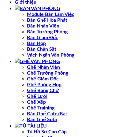
Giới thiệu
BÀN VĂN PHÒNG
Module Bàn Làm Việc
Bàn Ghế Hòa Phát
Bàn Nhân Viên
Bàn Trưởng Phòng
Bàn Giám Đốc
Bàn Họp
Bàn Chân Sắt
Vách Ngăn Văn Phòng
GHẾ VĂN PHÒNG
Ghế Nhân Viên
Ghế Trưởng Phòng
Ghế Giám Đốc
Ghế Phòng Họp
Ghế Băng Chờ
Ghế Lưới
Ghế Xếp
Ghế Training
Bàn Ghế Cafe/Bar
Bàn Ghế Sofa
TỦ TÀI LIỆU
Tủ Hồ Sơ Cao Cấp