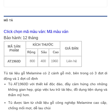
MÔ TẢ
Click chọn mã màu ván:
Mã màu ván
Bảo hành: 12 tháng
KÍCH THƯỚC
MÃ SẢN
GIÁ BÁN
PHẨM
Rộng
Sâu
Cao
800
400
1960
Liên hệ
AT1960D
Tủ tài liệu gỗ Melamine có 2 cánh gỗ mở, bên trong có 3 đợt di
động và 1 đợt cố định
Tủ AT1960D với thiết kế độc đáo, đầy cảm hứng cho những
không gian hẹp, giúp việc lưu trữ tài liệu, đồ dụng tiện dụng và
thẩm mỹ hơn.
Tủ được làm từ chất liệu gỗ công nghiệp Melamine cao cấp,
chống mối mọt, dễ lau chùi