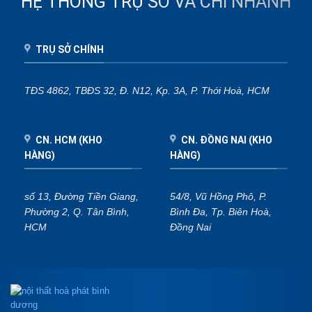
HỆ THỐNG TRỤ SỞ VÀ CHI NHÁNH
TRỤ SỞ CHÍNH
TĐS 4862, TBĐS 32, Đ. N12, Kp. 3A, P. Thới Hoà, HCM
CN. HCM (KHO
CN. ĐỒNG NAI (KHO
HÀNG)
HÀNG)
số 13, Đường Tiền Giang,
54/8, Vũ Hồng Phô, P.
Phường 2, Q. Tân Bình,
Bình Đa, Tp. Biên Hoà,
HCM
Đồng Nai