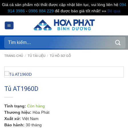
Giá cả sản phẩm nội thất được cập nhật liên tục, vui lòng liên hệ
094
914 3986
-
0986 884 229
để được báo giá tốt nhất! »»
Bỏ qua
Bỏ
qua
nội
dung
Tìm
kiếm:
TRANG CHỦ
/
TỦ TÀI LIỆU
/
TỦ HỒ SƠ GỖ
Tủ AT1960D
Tình trạng:
Còn hàng
Thương hiệu:
Hòa Phát
Xuất xứ:
Việt Nam
Bảo hành:
30 tháng