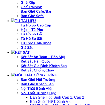
Ghế Xếp
Ghế Training
Bàn Ghế Cafe/Bar
Bàn Ghế Sofa
TỦ TÀI LIỆU
Tủ Hồ Sơ Cao Cấp
Hộc – Tủ Phụ
Tủ Hồ Sơ Gỗ
Tủ Hồ Sơ Sắt
Tủ Treo Chìa Khóa
Giá Sắt
KÉT SẮT
Két Sắt An Toàn – Bảo Mật
Két Sắt Hàn Quốc
Két Sắt Gia Đình Khách Sạn
Két Sắt Chống Cháy
NỘI THẤT CÔNG TRÌNH
Bàn Ghế Hội Trường
Bàn Ghế Khách Sạn
Nội Thất Bệnh Viện
Nội Thất Trường Học
Bàn Ghế Học Sinh Cấp 1, Cấp 2
Bàn Ghế THPT, Sinh Viên