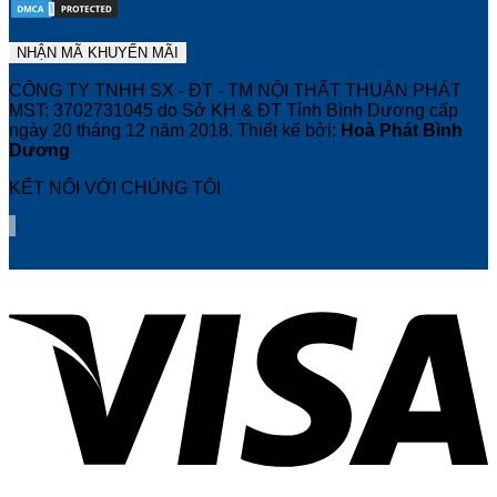
CÔNG TY TNHH SX - ĐT - TM NỘI THẤT THUẬN PHÁT
MST: 3702731045 do Sở KH & ĐT Tỉnh Bình Dương cấp
ngày 20 tháng 12 năm 2018. Thiết kế bởi:
Hoà Phát Bình
Dương
KẾT NỐI VỚI CHÚNG TÔI