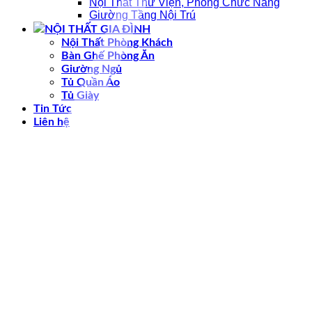
Nội Thất Thư Viện, Phòng Chức Năng
Giường Tầng Nội Trú
NỘI THẤT GIA ĐÌNH
Nội Thất Phòng Khách
Bàn Ghế Phòng Ăn
Giường Ngủ
Tủ Quần Áo
Tủ Giày
Tin Tức
Liên hệ