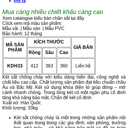
Mô tả
Mua càng nhiều chiết khấu càng cao
Xem catalogue kiểu bàn chân sắt tại đây
Click xem mã màu sản phẩm:
Mẫu vải
|
Mẫu ván
|
Mẫu PVC
Bảo hành: 12 tháng
KÍCH THƯỚC
MÃ SẢN
GIÁ BÁN
PHẨM
Rộng
Sâu
Cao
KDH33
412
363
360
Liên hệ
Két sắt chống cháy với kiểu dáng hiện đại, công nghệ và
chất liệu cao cấp. Chất lượng sản phẩm đạt tiêu chuẩn châu
Âu và Bắc Mỹ. Két sử dụng khóa điện tử giúp đóng – mở
cánh nhanh chóng. Trong lòng két có một ngăn phụ cố định
tăng khả năng bảo mật. Chân đế két cố định
Xuất xứ: Hàn Quốc
Khối lượng: 33kg
Két sắt chống cháy là một trong những sản phẩm nội
thất quan trọng trong các gia đình, văn phòng, trường
học, nhà máy… có khả năng bảo mật và độ an toàn