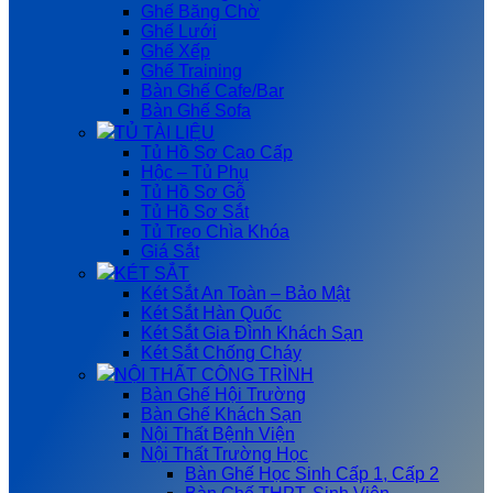
Ghế Băng Chờ
Ghế Lưới
Ghế Xếp
Ghế Training
Bàn Ghế Cafe/Bar
Bàn Ghế Sofa
TỦ TÀI LIỆU
Tủ Hồ Sơ Cao Cấp
Hộc – Tủ Phụ
Tủ Hồ Sơ Gỗ
Tủ Hồ Sơ Sắt
Tủ Treo Chìa Khóa
Giá Sắt
KÉT SẮT
Két Sắt An Toàn – Bảo Mật
Két Sắt Hàn Quốc
Két Sắt Gia Đình Khách Sạn
Két Sắt Chống Cháy
NỘI THẤT CÔNG TRÌNH
Bàn Ghế Hội Trường
Bàn Ghế Khách Sạn
Nội Thất Bệnh Viện
Nội Thất Trường Học
Bàn Ghế Học Sinh Cấp 1, Cấp 2