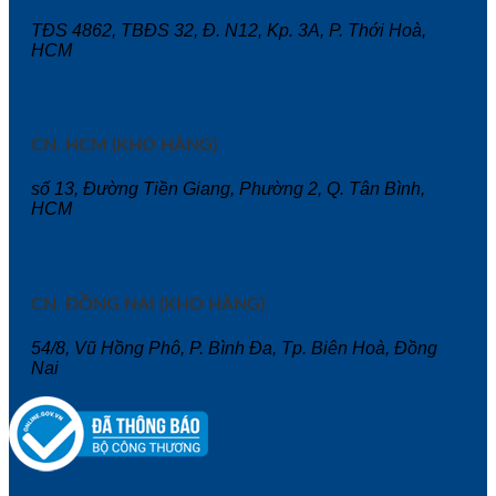
TĐS 4862, TBĐS 32, Đ. N12, Kp. 3A, P. Thới Hoà,
HCM
CN. HCM (KHO HÀNG)
số 13, Đường Tiền Giang, Phường 2, Q. Tân Bình,
HCM
CN. ĐỒNG NAI (KHO HÀNG)
54/8, Vũ Hồng Phô, P. Bình Đa, Tp. Biên Hoà, Đồng
Nai