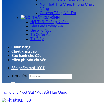
Bàn Ghế THPT, Sinh Viên
Nội Thất Thư Viện, Phòng Chức
Năng
Giường Tầng Nội Trú
NỘI THẤT GIA ĐÌNH
Nội Thất Phòng Khách
Bàn Ghế Phòng Ăn
Giường Ngủ
Tủ Quần Áo
Tủ Giày
Chính hãng
Chiết khấu cao
Bảo hành chu đáo
Miễn phí vận chuyển
Sản phẩm mới 100%
Tìm kiếm:
Trang chủ
/
Két Sắt
/
Két Sắt Hàn Quốc