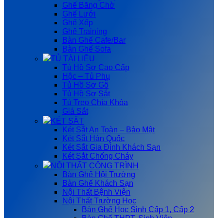
Ghế Băng Chờ
Ghế Lưới
Ghế Xếp
Ghế Training
Bàn Ghế Cafe/Bar
Bàn Ghế Sofa
TỦ TÀI LIỆU
Tủ Hồ Sơ Cao Cấp
Hộc – Tủ Phụ
Tủ Hồ Sơ Gỗ
Tủ Hồ Sơ Sắt
Tủ Treo Chìa Khóa
Giá Sắt
KÉT SẮT
Két Sắt An Toàn – Bảo Mật
Két Sắt Hàn Quốc
Két Sắt Gia Đình Khách Sạn
Két Sắt Chống Cháy
NỘI THẤT CÔNG TRÌNH
Bàn Ghế Hội Trường
Bàn Ghế Khách Sạn
Nội Thất Bệnh Viện
Nội Thất Trường Học
Bàn Ghế Học Sinh Cấp 1, Cấp 2