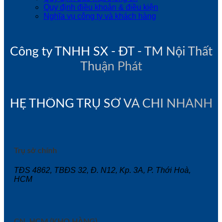
Quy định điều khoản & điều kiện
Nghĩa vụ công ty và khách hàng
Công ty TNHH SX - ĐT - TM Nội Thất
Thuận Phát
HỆ THỐNG TRỤ SỞ VÀ CHI NHÁNH
Trụ sở chính
TĐS 4862, TBĐS 32, Đ. N12, Kp. 3A, P. Thới Hoà,
HCM
CN. HCM (KHO HÀNG)