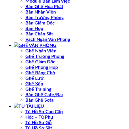
Module Bàn Làm Việc
Bàn Ghế Hòa Phát
Bàn Nhân Viên
Bàn Trưởng Phòng
Bàn Giám Đốc
Bàn Họp
Bàn Chân Sắt
Vách Ngăn Văn Phòng
GHẾ VĂN PHÒNG
Ghế Nhân Viên
Ghế Trưởng Phòng
Ghế Giám Đốc
Ghế Phòng Họp
Ghế Băng Chờ
Ghế Lưới
Ghế Xếp
Ghế Training
Bàn Ghế Cafe/Bar
Bàn Ghế Sofa
TỦ TÀI LIỆU
Tủ Hồ Sơ Cao Cấp
Hộc – Tủ Phụ
Tủ Hồ Sơ Gỗ
Tủ Hồ Sơ Sắt