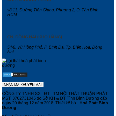
số 13, Đường Tiền Giang, Phường 2, Q. Tân Bình,
HCM
CN. ĐỒNG NAI (KHO HÀNG)
54/8, Vũ Hồng Phô, P. Bình Đa, Tp. Biên Hoà, Đồng
Nai
CÔNG TY TNHH SX - ĐT - TM NỘI THẤT THUẬN PHÁT
MST: 3702731045 do Sở KH & ĐT Tỉnh Bình Dương cấp
ngày 20 tháng 12 năm 2018. Thiết kế bởi:
Hoà Phát Bình
Dương