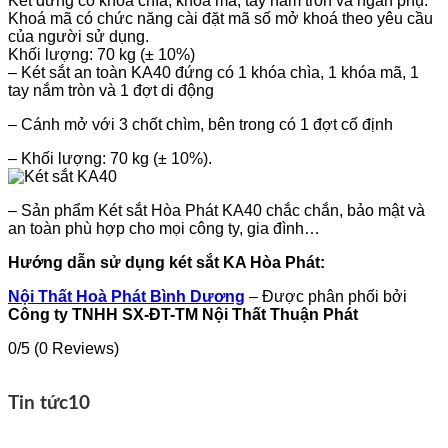
Két đứng có khoá chìa, khoá mã, tay nắm tròn và ngăn phụ.
Khoá mã có chức năng cài đặt mã số mở khoá theo yêu cầu
của người sử dụng.
​​Khối lượng: 70 kg (± 10%)
– Két sắt an toàn KA40 đứng có 1 khóa chìa, 1 khóa mã, 1
tay nắm tròn và 1 đợt di động
– Cánh mở với 3 chốt chìm, bên trong có 1 đợt cố định
– Khối lượng: 70 kg (± 10%).
– Sản phẩm Két sắt Hòa Phát KA40 chắc chắn, bảo mật và
an toàn phù hợp cho mọi công ty, gia đình…
Hướng dẫn sử dụng két sắt KA Hòa Phát:
Nội Thất Hoà Phát Bình Dương
– Được phân phối bởi
Công ty TNHH SX-ĐT-TM Nội Thất Thuận Phát
0/5
(0 Reviews)
Tin tức
10