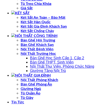
Tủ Treo Chìa Khóa
Giá Sắt
KÉT SẮT
Két Sắt An Toàn – Bảo Mật
Két Sắt Hàn Quốc
Két Sắt Gia Đình Khách Sạn
Két Sắt Chống Cháy
NỘI THẤT CÔNG TRÌNH
Bàn Ghế Hội Trường
Bàn Ghế Khách Sạn
Nội Thất Bệnh Viện
Nội Thất Trường Học
Bàn Ghế Học Sinh Cấp 1, Cấp 2
Bàn Ghế THPT, Sinh Viên
Nội Thất Thư Viện, Phòng Chức Năng
Giường Tầng Nội Trú
NỘI THẤT GIA ĐÌNH
Nội Thất Phòng Khách
Bàn Ghế Phòng Ăn
Giường Ngủ
Tủ Quần Áo
Tủ Giày
Tin Tức