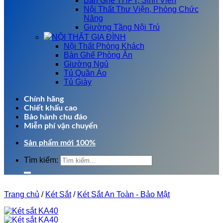
Bàn Ghế THPT, Sinh Viên
Nội Thất Thư Viện, Phòng Chức
Năng
Giường Tầng Nội Trú
NỘI THẤT GIA ĐÌNH
Nội Thất Phòng Khách
Bàn Ghế Phòng Ăn
Giường Ngủ
Tủ Quần Áo
Tủ Giày
Chính hãng
Chiết khấu cao
Bảo hành chu đáo
Miễn phí vận chuyển
Sản phẩm mới 100%
Tìm kiếm:
Trang chủ
/
Két Sắt
/
Két Sắt An Toàn - Bảo Mật