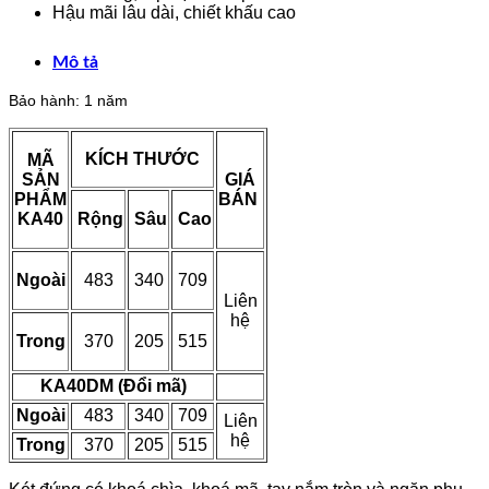
Hậu mãi lâu dài, chiết khấu cao
Mô tả
Bảo hành: 1 năm
KÍCH THƯỚC
MÃ
SẢN
GIÁ
PHẨM
BÁN
KA40
Rộng
Sâu
Cao
Ngoài
483
340
709
Liên
hệ
Trong
370
205
515
KA40DM (Đổi mã)
Ngoài
483
340
709
Liên
hệ
Trong
370
205
515