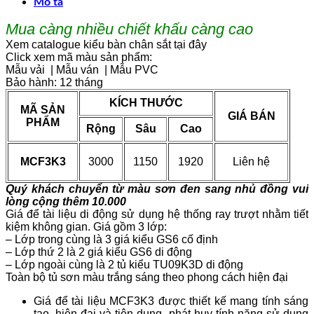
Mô tả
Mua càng nhiều chiết khấu càng cao
Xem catalogue kiểu bàn chân sắt tại đây
Click xem mã màu sản phẩm:
Mẫu vải
|
Mẫu ván
|
Mẫu PVC
Bảo hành: 12 tháng
KÍCH THƯỚC
MÃ SẢN
GIÁ BÁN
PHẨM
Rộng
Sâu
Cao
MCF3K3
3000
1150
1920
Liên hệ
Quý khách chuyển từ màu sơn đen sang nhủ đồng vui
lòng cộng thêm 10.000
Giá để tài liệu di động sử dụng hệ thống ray trượt nhằm tiết
kiệm không gian. Giá gồm 3 lớp:
– Lớp trong cùng là 3 giá kiểu GS6 cố định
– Lớp thứ 2 là 2 giá kiểu GS6 di động
– Lớp ngoài cùng là 2 tủ kiểu TU09K3D di động
Toàn bộ tủ sơn màu trắng sáng theo phong cách hiện đại
Giá để tài liệu MCF3K3 được thiết kế mang tính sáng
tạo, hiện đại và tiện dụng, phát huy tính năng sử dụng