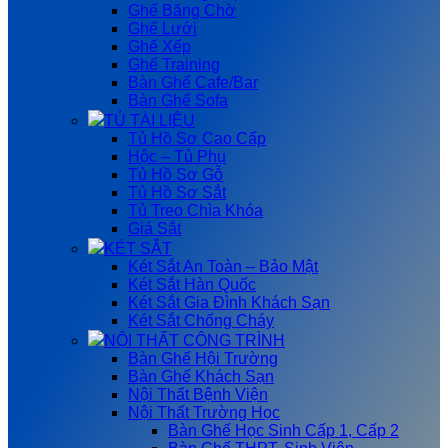
Ghế Băng Chờ
Ghế Lưới
Ghế Xếp
Ghế Training
Bàn Ghế Cafe/Bar
Bàn Ghế Sofa
TỦ TÀI LIỆU
Tủ Hồ Sơ Cao Cấp
Hộc – Tủ Phụ
Tủ Hồ Sơ Gỗ
Tủ Hồ Sơ Sắt
Tủ Treo Chìa Khóa
Giá Sắt
KÉT SẮT
Két Sắt An Toàn – Bảo Mật
Két Sắt Hàn Quốc
Két Sắt Gia Đình Khách Sạn
Két Sắt Chống Cháy
NỘI THẤT CÔNG TRÌNH
Bàn Ghế Hội Trường
Bàn Ghế Khách Sạn
Nội Thất Bệnh Viện
Nội Thất Trường Học
Bàn Ghế Học Sinh Cấp 1, Cấp 2