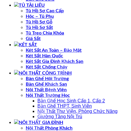
TỦ TÀI LIỆU
Tủ Hồ Sơ Cao Cấp
Hộc – Tủ Phụ
Tủ Hồ Sơ Gỗ
Tủ Hồ Sơ Sắt
Tủ Treo Chìa Khóa
Giá Sắt
KÉT SẮT
Két Sắt An Toàn – Bảo Mật
Két Sắt Hàn Quốc
Két Sắt Gia Đình Khách Sạn
Két Sắt Chống Cháy
NỘI THẤT CÔNG TRÌNH
Bàn Ghế Hội Trường
Bàn Ghế Khách Sạn
Nội Thất Bệnh Viện
Nội Thất Trường Học
Bàn Ghế Học Sinh Cấp 1, Cấp 2
Bàn Ghế THPT, Sinh Viên
Nội Thất Thư Viện, Phòng Chức Năng
Giường Tầng Nội Trú
NỘI THẤT GIA ĐÌNH
Nội Thất Phòng Khách