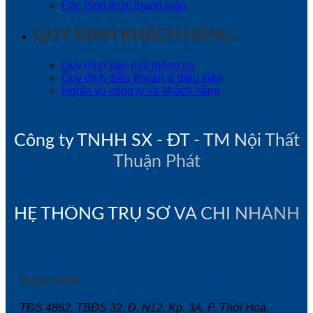
Các hình thức thanh toán
QUY ĐỊNH KHÁCH HÀNG
Quy định bảo mật thông tin
Quy định điều khoản & điều kiện
Nghĩa vụ công ty và khách hàng
Công ty TNHH SX - ĐT - TM Nội Thất
Thuận Phát
HỆ THỐNG TRỤ SỞ VÀ CHI NHÁNH
Trụ sở chính
TĐS 4862, TBĐS 32, Đ. N12, Kp. 3A, P. Thới Hoà,