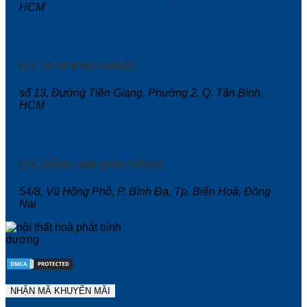
HCM
CN. HCM (KHO HÀNG)
số 13, Đường Tiền Giang, Phường 2, Q. Tân Bình,
HCM
CN. ĐỒNG NAI (KHO HÀNG)
54/8, Vũ Hồng Phô, P. Bình Đa, Tp. Biên Hoà, Đồng
Nai