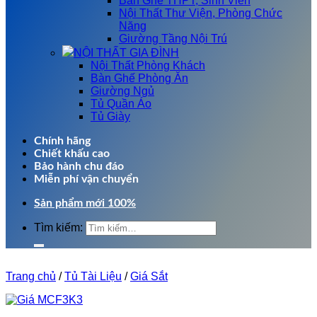
Bàn Ghế THPT, Sinh Viên
Nội Thất Thư Viện, Phòng Chức
Năng
Giường Tầng Nội Trú
NỘI THẤT GIA ĐÌNH
Nội Thất Phòng Khách
Bàn Ghế Phòng Ăn
Giường Ngủ
Tủ Quần Áo
Tủ Giày
Chính hãng
Chiết khấu cao
Bảo hành chu đáo
Miễn phí vận chuyển
Sản phẩm mới 100%
Tìm kiếm:
Trang chủ
/
Tủ Tài Liệu
/
Giá Sắt