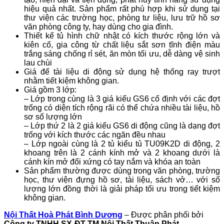
hiệu quả nhất. Sản phẩm rất phù hợp khi sử dụng tại
thư viện các trường học, phòng tư liệu, lưu trữ hồ sơ
văn phòng công ty, hay dùng cho gia đình.
Thiết kế tủ hình chữ nhật có kích thước rộng lớn và
kiên cố, gia công từ chất liệu sắt sơn tĩnh điện màu
trắng sáng chống rỉ sét, ăn mòn tối ưu, dễ dàng vệ sinh
lau chùi
Giá để tài liệu di động sử dụng hệ thống ray trượt
nhằm tiết kiệm không gian.
Giá gồm 3 lớp:
– Lớp trong cùng là 3 giá kiểu GS6 cố định với các đợt
trống có diện tích rộng rãi có thể chứa nhiều tài liệu, hồ
sơ số lượng lớn
– Lớp thứ 2 là 2 giá kiểu GS6 di động cũng là dạng đợt
trống với kích thước các ngăn đều nhau
– Lớp ngoài cùng là 2 tủ kiểu tủ TU09K2D di động, 2
khoang trên là 2 cánh kính mở và 2 khoang dưới là
cánh kín mở đối xứng có tay nắm và khóa an toàn
Sản phẩm thường được dùng trong văn phòng, trường
học, thư viện đựng hồ sơ, tài liệu, sách vở… với số
lượng lớn đồng thời là giải pháp tối ưu trong tiết kiệm
không gian.
Nội Thất Hoà Phát Bình Dương
– Được phân phối bởi
Công ty TNHH SX-ĐT-TM Nội Thất Thuận Phát