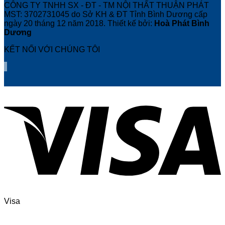
CÔNG TY TNHH SX - ĐT - TM NỘI THẤT THUẬN PHÁT
MST: 3702731045 do Sở KH & ĐT Tỉnh Bình Dương cấp
ngày 20 tháng 12 năm 2018. Thiết kế bởi:
Hoà Phát Bình
Dương
KẾT NỐI VỚI CHÚNG TÔI
Visa