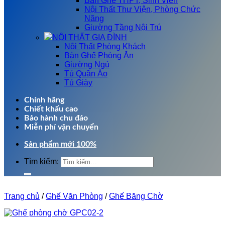
Bàn Ghế THPT, Sinh Viên
Nội Thất Thư Viện, Phòng Chức
Năng
Giường Tầng Nội Trú
NỘI THẤT GIA ĐÌNH
Nội Thất Phòng Khách
Bàn Ghế Phòng Ăn
Giường Ngủ
Tủ Quần Áo
Tủ Giày
Chính hãng
Chiết khấu cao
Bảo hành chu đáo
Miễn phí vận chuyển
Sản phẩm mới 100%
Tìm kiếm:
Trang chủ
/
Ghế Văn Phòng
/
Ghế Băng Chờ