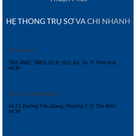
HỆ THỐNG TRỤ SỞ VÀ CHI NHÁNH
Trụ sở chính
TĐS 4862, TBĐS 32, Đ. N12, Kp. 3A, P. Thới Hoà,
HCM
CN. HCM (KHO HÀNG)
số 13, Đường Tiền Giang, Phường 2, Q. Tân Bình,
HCM