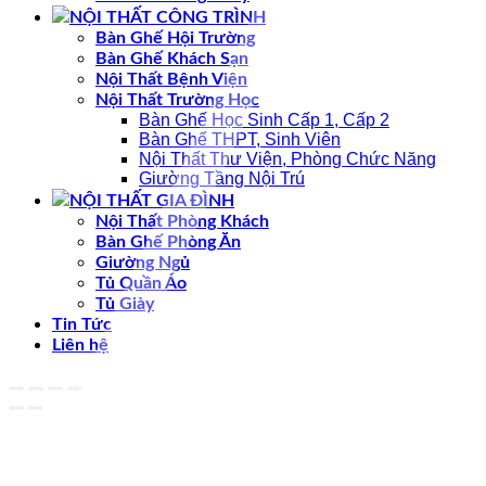
NỘI THẤT CÔNG TRÌNH
Bàn Ghế Hội Trường
Bàn Ghế Khách Sạn
Nội Thất Bệnh Viện
Nội Thất Trường Học
Bàn Ghế Học Sinh Cấp 1, Cấp 2
Bàn Ghế THPT, Sinh Viên
Nội Thất Thư Viện, Phòng Chức Năng
Giường Tầng Nội Trú
NỘI THẤT GIA ĐÌNH
Nội Thất Phòng Khách
Bàn Ghế Phòng Ăn
Giường Ngủ
Tủ Quần Áo
Tủ Giày
Tin Tức
Liên hệ