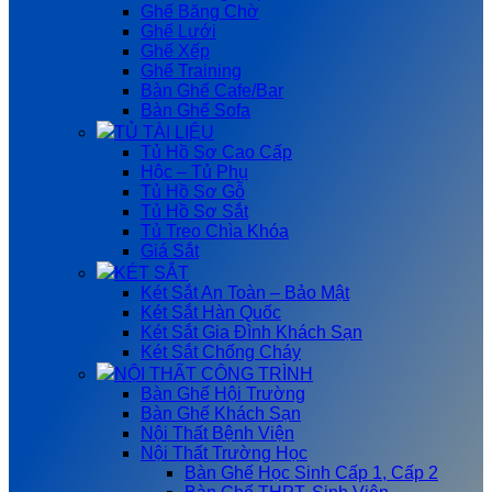
Ghế Băng Chờ
Ghế Lưới
Ghế Xếp
Ghế Training
Bàn Ghế Cafe/Bar
Bàn Ghế Sofa
TỦ TÀI LIỆU
Tủ Hồ Sơ Cao Cấp
Hộc – Tủ Phụ
Tủ Hồ Sơ Gỗ
Tủ Hồ Sơ Sắt
Tủ Treo Chìa Khóa
Giá Sắt
KÉT SẮT
Két Sắt An Toàn – Bảo Mật
Két Sắt Hàn Quốc
Két Sắt Gia Đình Khách Sạn
Két Sắt Chống Cháy
NỘI THẤT CÔNG TRÌNH
Bàn Ghế Hội Trường
Bàn Ghế Khách Sạn
Nội Thất Bệnh Viện
Nội Thất Trường Học
Bàn Ghế Học Sinh Cấp 1, Cấp 2