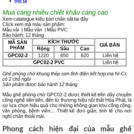
Mô tả
Mua càng nhiều chiết khấu càng cao
Xem catalogue kiểu bàn chân sắt tại đây
Click xem mã màu sản phẩm:
Mẫu vải
|
Mẫu ván
|
Mẫu PVC
Bảo hành: 12 tháng
KÍCH THƯỚC
MÃ SẢN
GIÁ BÁN
PHẨM
Rộng
Sâu
Cao
GPC02-2
1220
650
820
Liên hệ
GPC02-2 PVC
Liên hệ
Ghế phòng chờ khung thép sơn tĩnh điện kết hợp mạ Ni-Cr,
có 2 chỗ ngồi
Sản phẩm được bảo hành 12 tháng
Mẫu ghế phòng chờ GPC02-2 được thiết kế trên dây chuyền
công nghệ tiên tiến, đến từ thương hiệu nội thất Hòa Phát, là
sự lựa chọn hiệu quả cho những không gian khu công cộng,
văn phòng, bệnh viên… Thiết kế đơn giản, tinh tế cho nơi
nghỉ chân thoải mái.
Phong cách hiện đại của mẫu ghế