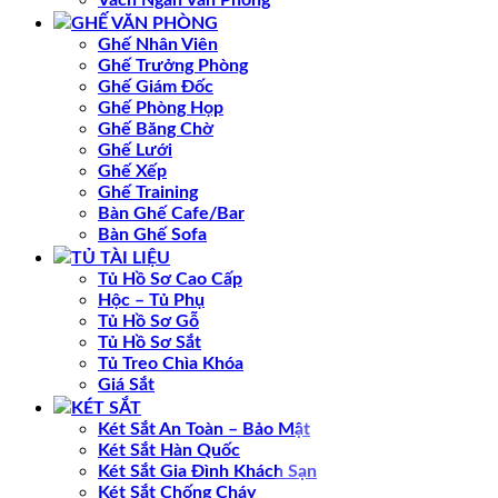
GHẾ VĂN PHÒNG
Ghế Nhân Viên
Ghế Trưởng Phòng
Ghế Giám Đốc
Ghế Phòng Họp
Ghế Băng Chờ
Ghế Lưới
Ghế Xếp
Ghế Training
Bàn Ghế Cafe/Bar
Bàn Ghế Sofa
TỦ TÀI LIỆU
Tủ Hồ Sơ Cao Cấp
Hộc – Tủ Phụ
Tủ Hồ Sơ Gỗ
Tủ Hồ Sơ Sắt
Tủ Treo Chìa Khóa
Giá Sắt
KÉT SẮT
Két Sắt An Toàn – Bảo Mật
Két Sắt Hàn Quốc
Két Sắt Gia Đình Khách Sạn
Két Sắt Chống Cháy