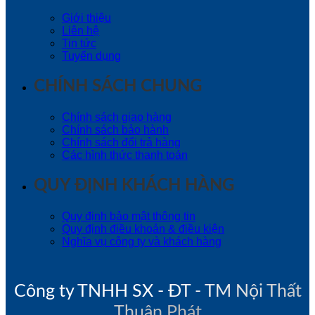
Giới thiệu
Liên hệ
Tin tức
Tuyển dụng
CHÍNH SÁCH CHUNG
Chính sách giao hàng
Chính sách bảo hành
Chính sách đổi trả hàng
Các hình thức thanh toán
QUY ĐỊNH KHÁCH HÀNG
Quy định bảo mật thông tin
Quy định điều khoản & điều kiện
Nghĩa vụ công ty và khách hàng
Công ty TNHH SX - ĐT - TM Nội Thất
Thuận Phát