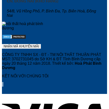
CN. ĐỒNG NAI (KHO HÀNG)
54/8, Vũ Hồng Phô, P. Bình Đa, Tp. Biên Hoà, Đồng
Nai
CÔNG TY TNHH SX - ĐT - TM NỘI THẤT THUẬN PHÁT
MST: 3702731045 do Sở KH & ĐT Tỉnh Bình Dương cấp
ngày 20 tháng 12 năm 2018. Thiết kế bởi:
Hoà Phát Bình
Dương
KẾT NỐI VỚI CHÚNG TÔI