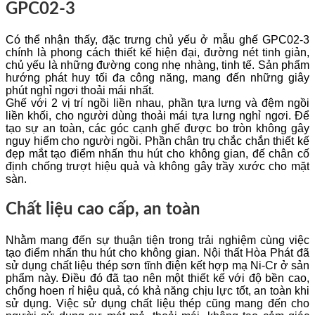
GPC02-3
Có thể nhận thấy, đặc trưng chủ yếu ở mẫu ghế GPC02-3
chính là phong cách thiết kế hiện đại, đường nét tinh giản,
chủ yếu là những đường cong nhẹ nhàng, tinh tế. Sản phẩm
hướng phát huy tối đa công năng, mang đến những giây
phút nghỉ ngơi thoải mái nhất.
Ghế với 2 vị trí ngồi liền nhau, phần tựa lưng và đệm ngồi
liền khối, cho người dùng thoải mái tựa lưng nghỉ ngơi. Để
tạo sự an toàn, các góc cạnh ghế được bo tròn không gây
nguy hiểm cho người ngồi. Phần chân trụ chắc chắn thiết kế
đẹp mắt tạo điểm nhấn thu hút cho không gian, đế chân cố
định chống trượt hiệu quả và không gây trầy xước cho mặt
sàn.
Chất liệu cao cấp, an toàn
Nhằm mang đến sự thuận tiện trong trải nghiệm cùng việc
tạo điểm nhấn thu hút cho không gian. Nội thất Hòa Phát đã
sử dụng chất liệu thép sơn tĩnh điện kết hợp mạ Ni-Cr ở sản
phẩm này. Điều đó đã tạo nên một thiết kế với độ bền cao,
chống hoen rỉ hiệu quả, có khả năng chịu lực tốt, an toàn khi
sử dụng. Việc sử dụng chất liệu thép cũng mang đến cho