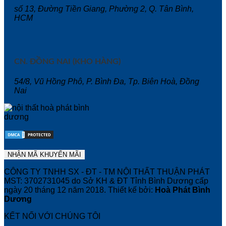
số 13, Đường Tiền Giang, Phường 2, Q. Tân Bình,
HCM
CN. ĐỒNG NAI (KHO HÀNG)
54/8, Vũ Hồng Phô, P. Bình Đa, Tp. Biên Hoà, Đồng
Nai
CÔNG TY TNHH SX - ĐT - TM NỘI THẤT THUẬN PHÁT
MST: 3702731045 do Sở KH & ĐT Tỉnh Bình Dương cấp
ngày 20 tháng 12 năm 2018. Thiết kế bởi:
Hoà Phát Bình
Dương
KẾT NỐI VỚI CHÚNG TÔI