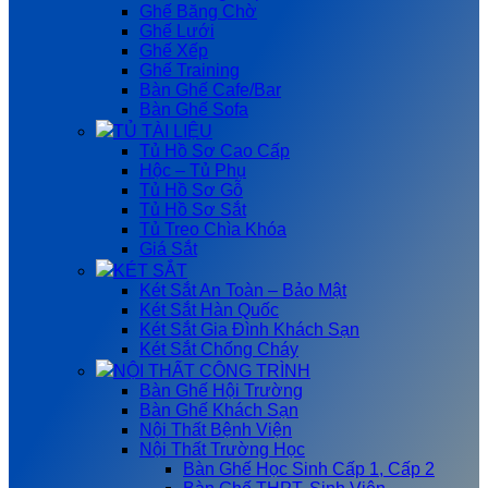
Ghế Băng Chờ
Ghế Lưới
Ghế Xếp
Ghế Training
Bàn Ghế Cafe/Bar
Bàn Ghế Sofa
TỦ TÀI LIỆU
Tủ Hồ Sơ Cao Cấp
Hộc – Tủ Phụ
Tủ Hồ Sơ Gỗ
Tủ Hồ Sơ Sắt
Tủ Treo Chìa Khóa
Giá Sắt
KÉT SẮT
Két Sắt An Toàn – Bảo Mật
Két Sắt Hàn Quốc
Két Sắt Gia Đình Khách Sạn
Két Sắt Chống Cháy
NỘI THẤT CÔNG TRÌNH
Bàn Ghế Hội Trường
Bàn Ghế Khách Sạn
Nội Thất Bệnh Viện
Nội Thất Trường Học
Bàn Ghế Học Sinh Cấp 1, Cấp 2