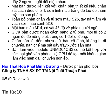
dãy 2 người, ngồi đối diện nhau.
Mặt bàn được liên kết với chân bàn thiết kế kiểu chân
sắt cách điệu chữ T, sơn tĩnh màu trắng để tạo độ thẩm
mỹ cho sản phẩm.
Toàn bộ phần chân và tủ sơn màu S26, tay nắm âm và
vách sơn màu xanh S16
Mặt bàn màu M14, có vát 45 độ về phía người ngồi
Giữa bàn được ngăn cách bằng 2 tủ phụ, mỗi tủ có 2
ngăn để đồ riêng biệt, trong có 1 đợt di động.
Chân bàn lót đệm nhựa giữ bàn cố định, không bị di
chuyển, hạn chế ma sát gây trầy xước sàn nhà
Bàn làm việc module UNMD04CS3 có thể kết hợp với
các loại ghế văn phòng, kệ CPU để tạo một không gian
làm việc hiện đại, chuyên nghiệp.
Nội Thất Hoà Phát Bình Dương
– Được phân phối bởi
Công ty TNHH SX-ĐT-TM Nội Thất Thuận Phát
0/5
(0 Reviews)
Tin tức
10