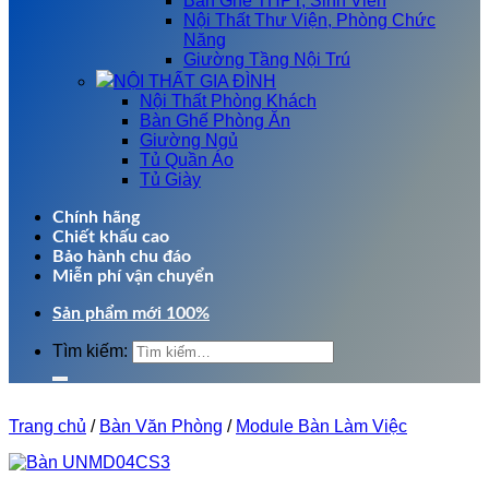
Bàn Ghế THPT, Sinh Viên
Nội Thất Thư Viện, Phòng Chức
Năng
Giường Tầng Nội Trú
NỘI THẤT GIA ĐÌNH
Nội Thất Phòng Khách
Bàn Ghế Phòng Ăn
Giường Ngủ
Tủ Quần Áo
Tủ Giày
Chính hãng
Chiết khấu cao
Bảo hành chu đáo
Miễn phí vận chuyển
Sản phẩm mới 100%
Tìm kiếm:
Trang chủ
/
Bàn Văn Phòng
/
Module Bàn Làm Việc