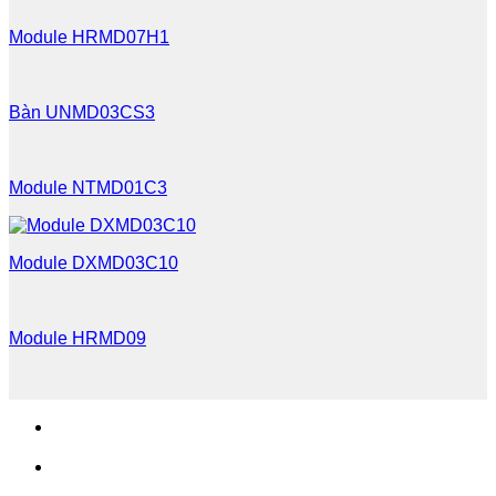
Module HRMD07H1
Bàn UNMD03CS3
Module NTMD01C3
Module DXMD03C10
Module HRMD09