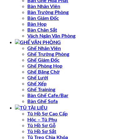
Bàn Ghế Hòa Phát
Bàn Nhân Viên
Bàn Trưởng Phòng
Bàn Giám Đốc
Bàn Họp
Bàn Chân Sắt
Vách Ngăn Văn Phòng
GHẾ VĂN PHÒNG
Ghế Nhân Viên
Ghế Trưởng Phòng
Ghế Giám Đốc
Ghế Phòng Họp
Ghế Băng Chờ
Ghế Lưới
Ghế Xếp
Ghế Training
Bàn Ghế Cafe/Bar
Bàn Ghế Sofa
TỦ TÀI LIỆU
Tủ Hồ Sơ Cao Cấp
Hộc – Tủ Phụ
Tủ Hồ Sơ Gỗ
Tủ Hồ Sơ Sắt
Tủ Treo Chìa Khóa