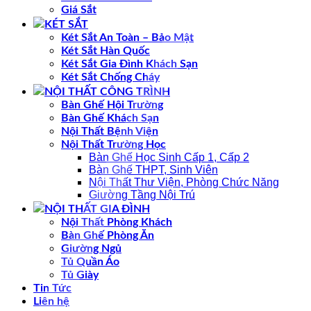
Giá Sắt
KÉT SẮT
Két Sắt An Toàn – Bảo Mật
Két Sắt Hàn Quốc
Két Sắt Gia Đình Khách Sạn
Két Sắt Chống Cháy
NỘI THẤT CÔNG TRÌNH
Bàn Ghế Hội Trường
Bàn Ghế Khách Sạn
Nội Thất Bệnh Viện
Nội Thất Trường Học
Bàn Ghế Học Sinh Cấp 1, Cấp 2
Bàn Ghế THPT, Sinh Viên
Nội Thất Thư Viện, Phòng Chức Năng
Giường Tầng Nội Trú
NỘI THẤT GIA ĐÌNH
Nội Thất Phòng Khách
Bàn Ghế Phòng Ăn
Giường Ngủ
Tủ Quần Áo
Tủ Giày
Tin Tức
Liên hệ