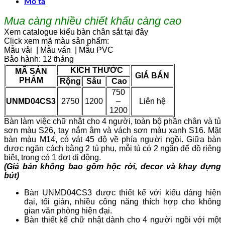
Mô tả
Mua càng nhiều chiết khấu càng cao
Xem catalogue kiểu bàn chân sắt tại đây
Click xem mã màu sản phẩm:
Mẫu vải
|
Mẫu ván
|
Mẫu PVC
Bảo hành: 12 tháng
KÍCH THƯỚC
MÃ SẢN
GIÁ BÁN
PHẨM
Rộng
Sâu
Cao
750
UNMD04CS3
2750
1200
–
Liên hệ
1200
Bàn làm việc chữ nhật cho 4 người, toàn bộ phần chân và tủ
sơn màu S26, tay nắm âm và vách sơn màu xanh S16. Mặt
bàn màu M14, có vát 45 độ về phía người ngồi. Giữa bàn
được ngăn cách bằng 2 tủ phụ, mỗi tủ có 2 ngăn để đồ riêng
biệt, trong có 1 đợt di động.
(Giá bán không bao gồm hộc rời, decor và khay đựng
bút)
Bàn UNMD04CS3 được thiết kế với kiểu dáng hiện
đại, tối giản, nhiều công năng thích hợp cho không
gian văn phòng hiện đại.
Bàn thiết kế chữ nhật dành cho 4 người ngồi với một