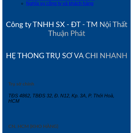
Nghĩa vụ công ty và khách hàng
Công ty TNHH SX - ĐT - TM Nội Thất
Thuận Phát
HỆ THỐNG TRỤ SỞ VÀ CHI NHÁNH
Trụ sở chính
TĐS 4862, TBĐS 32, Đ. N12, Kp. 3A, P. Thới Hoà,
HCM
CN. HCM (KHO HÀNG)