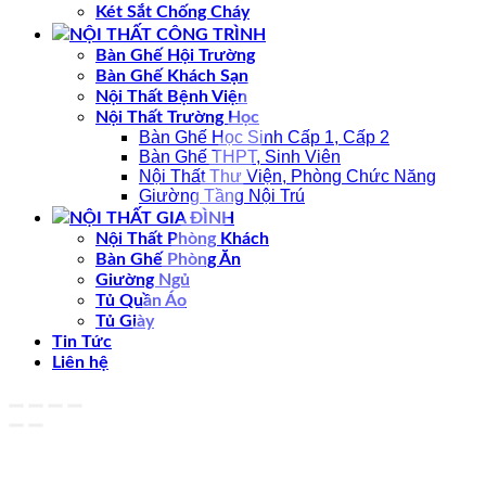
Két Sắt Chống Cháy
NỘI THẤT CÔNG TRÌNH
Bàn Ghế Hội Trường
Bàn Ghế Khách Sạn
Nội Thất Bệnh Viện
Nội Thất Trường Học
Bàn Ghế Học Sinh Cấp 1, Cấp 2
Bàn Ghế THPT, Sinh Viên
Nội Thất Thư Viện, Phòng Chức Năng
Giường Tầng Nội Trú
NỘI THẤT GIA ĐÌNH
Nội Thất Phòng Khách
Bàn Ghế Phòng Ăn
Giường Ngủ
Tủ Quần Áo
Tủ Giày
Tin Tức
Liên hệ