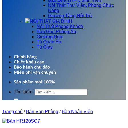
Bàn Ghế THPT, Sinh Viên
Nội Thất Thư Viện, Phòng Chức
Năng
Giường Tầng Nội Trú
NỘI THẤT GIA ĐÌNH
Nội Thất Phòng Khách
Bàn Ghế Phòng Ăn
Giường Ngủ
Tủ Quần Áo
Tủ Giày
Chính hãng
Chiết khấu cao
Bảo hành chu đáo
Miễn phí vận chuyển
Sản phẩm mới 100%
Tìm kiếm:
Trang chủ
/
Bàn Văn Phòng
/
Bàn Nhân Viên