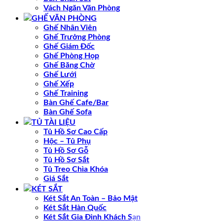
Vách Ngăn Văn Phòng
GHẾ VĂN PHÒNG
Ghế Nhân Viên
Ghế Trưởng Phòng
Ghế Giám Đốc
Ghế Phòng Họp
Ghế Băng Chờ
Ghế Lưới
Ghế Xếp
Ghế Training
Bàn Ghế Cafe/Bar
Bàn Ghế Sofa
TỦ TÀI LIỆU
Tủ Hồ Sơ Cao Cấp
Hộc – Tủ Phụ
Tủ Hồ Sơ Gỗ
Tủ Hồ Sơ Sắt
Tủ Treo Chìa Khóa
Giá Sắt
KÉT SẮT
Két Sắt An Toàn – Bảo Mật
Két Sắt Hàn Quốc
Két Sắt Gia Đình Khách Sạn