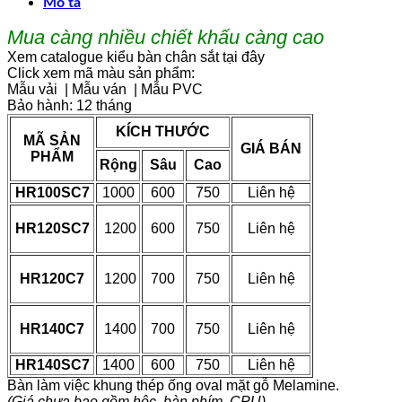
Mô tả
Mua càng nhiều chiết khấu càng cao
Xem catalogue kiểu bàn chân sắt tại đây
Click xem mã màu sản phẩm:
Mẫu vải
|
Mẫu ván
|
Mẫu PVC
Bảo hành: 12 tháng
KÍCH THƯỚC
MÃ SẢN
GIÁ BÁN
PHẨM
Rộng
Sâu
Cao
HR100SC7
1000
600
750
Liên hệ
HR120SC7
1200
600
750
Liên hệ
HR120C7
1200
700
750
Liên hệ
HR140C7
1400
700
750
Liên hệ
HR140SC7
1400
600
750
Liên hệ
Bàn làm việc khung thép ống oval mặt gỗ Melamine.
(Giá chưa bao gồm hộc, bàn phím, CPU)