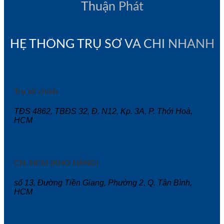
Thuận Phát
HỆ THỐNG TRỤ SỞ VÀ CHI NHÁNH
Trụ sở chính
TĐS 4862, TBĐS 32, Đ. N12, Kp. 3A, P. Thới Hoà,
HCM
CN. HCM (KHO HÀNG)
số 13, Đường Tiền Giang, Phường 2, Q. Tân Bình,
HCM