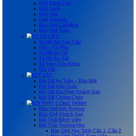
Ghế Băng Chờ
Ghế Lưới
Ghế Xếp
Ghế Training
Bàn Ghế Cafe/Bar
Bàn Ghế Sofa
TỦ TÀI LIỆU
Tủ Hồ Sơ Cao Cấp
Hộc – Tủ Phụ
Tủ Hồ Sơ Gỗ
Tủ Hồ Sơ Sắt
Tủ Treo Chìa Khóa
Giá Sắt
KÉT SẮT
Két Sắt An Toàn – Bảo Mật
Két Sắt Hàn Quốc
Két Sắt Gia Đình Khách Sạn
Két Sắt Chống Cháy
NỘI THẤT CÔNG TRÌNH
Bàn Ghế Hội Trường
Bàn Ghế Khách Sạn
Nội Thất Bệnh Viện
Nội Thất Trường Học
Bàn Ghế Học Sinh Cấp 1, Cấp 2