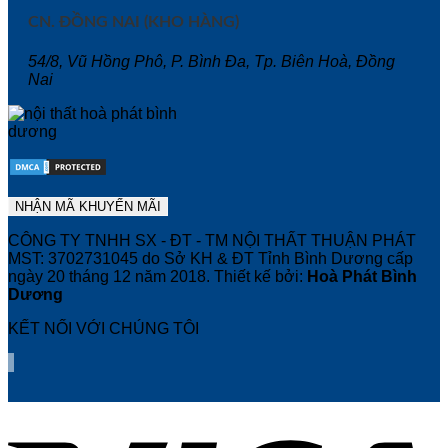
CN. ĐỒNG NAI (KHO HÀNG)
54/8, Vũ Hồng Phô, P. Bình Đa, Tp. Biên Hoà, Đồng
Nai
CÔNG TY TNHH SX - ĐT - TM NỘI THẤT THUẬN PHÁT
MST: 3702731045 do Sở KH & ĐT Tỉnh Bình Dương cấp
ngày 20 tháng 12 năm 2018. Thiết kế bởi:
Hoà Phát Bình
Dương
KẾT NỐI VỚI CHÚNG TÔI