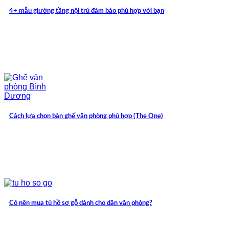
4+ mẫu giường tầng nội trú đảm bảo phù hợp với bạn
Cách lựa chọn bàn ghế văn phòng phù hợp (The One)
Có nên mua tủ hồ sơ gỗ dành cho dân văn phòng?